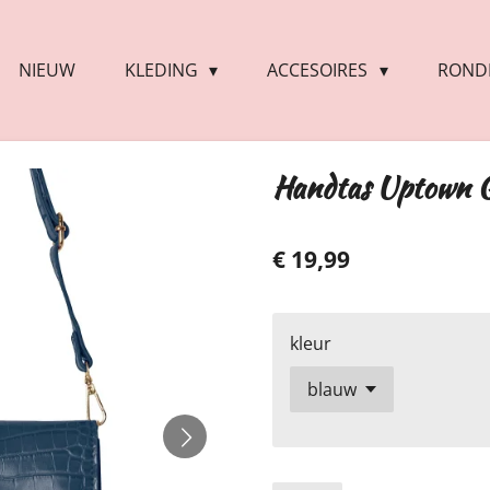
NIEUW
KLEDING
ACCESOIRES
RONDE
Handtas Uptown G
€ 19,99
kleur