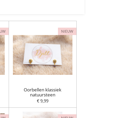
EUW
NIEUW
Oorbellen klassiek
natuursteen
€ 9,99
EUW
NIEUW