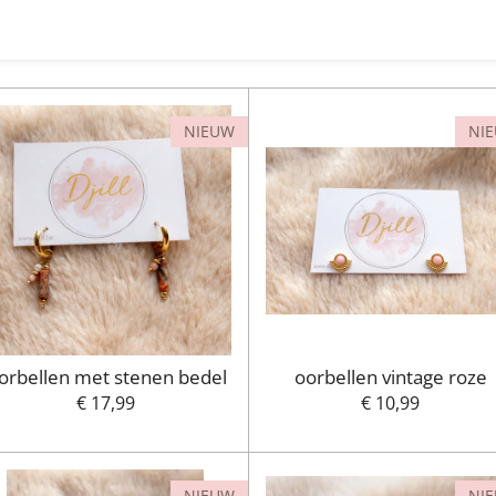
l
e
a
e
l
r
n
e
NIEUW
NI
orbellen met stenen bedel
oorbellen vintage roze
€ 17,99
€ 10,99
NIEUW
NI