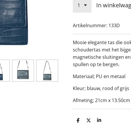
In winkelwa
Artikelnummer:
133D
Mooie elegante tas die oo
schoudertas met het bijgel
magnetische sluitingen en 
spullen op te bergen.
Materiaal; PU en metaal
Kleur; blauw, rood of grijs
Afmeting;
21cm x 13.50cm
D
D
S
e
e
h