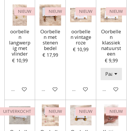
NIEUW
NIEUW
NIEUW
NIEUW
oorbelle
Oorbelle
oorbelle
Oorbelle
n
n met
n vintage
n
langwerp
stenen
roze
klassiek
ig met
bedel
natuurst
€ 10,99
vlinder
een
€ 17,99
€ 10,99
€ 9,99
In winkelwagen
In winkelwagen
In winkelwagen
In winkelwa
UITVERKOCHT
NIEUW
NIEUW
NIEUW