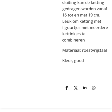
sluiting kan de ketting
gedragen worden vanaf
16 tot en met 19 cm.
Leuk om ketting met
figuurtjes met meerdere
kettinkjes te
combineren.
Materiaal; roestvrijstaal
Kleur; goud
D
D
S
D
e
e
h
e
l
e
a
l
e
l
r
e
n
e
n