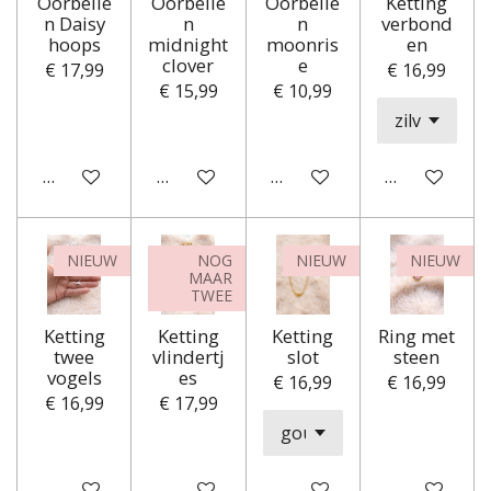
Oorbelle
Oorbelle
Oorbelle
Ketting
n Daisy
n
n
verbond
hoops
midnight
moonris
en
clover
e
€ 17,99
€ 16,99
€ 15,99
€ 10,99
Houd mij op de hoogte
In winkelwagen
In winkelwagen
In winkelwa
NIEUW
NOG
NIEUW
NIEUW
MAAR
TWEE
Ketting
Ketting
Ketting
Ring met
twee
vlindertj
slot
steen
vogels
es
€ 16,99
€ 16,99
€ 16,99
€ 17,99
In winkelwagen
Houd mij op de hoogte
In winkelwagen
Houd mij op