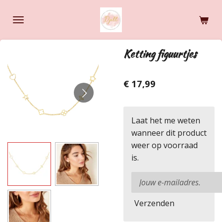
Ga
direct
naar
de
Ketting figuurtjes
hoofdinhoud
€ 17,99
Laat het me weten
wanneer dit product
weer op voorraad
is.
Verzenden