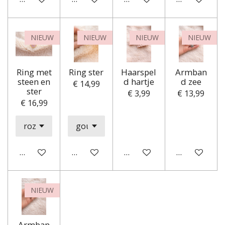
NIEUW
NIEUW
NIEUW
NIEUW
Ring met
Ring ster
Haarspel
Armban
steen en
d hartje
d zee
€ 14,99
ster
€ 3,99
€ 13,99
€ 16,99
In winkelwagen
In winkelwagen
In winkelwagen
In winkelwa
NIEUW
Armban