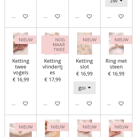
Houd mij op de hoogte
In winkelwagen
In winkelwagen
In winkelwa
NIEUW
NOG
NIEUW
NIEUW
MAAR
TWEE
Ketting
Ketting
Ketting
Ring met
twee
vlindertj
slot
steen
vogels
es
€ 16,99
€ 16,99
€ 16,99
€ 17,99
In winkelwagen
Houd mij op de hoogte
In winkelwagen
Houd mij op
NIEUW
NIEUW
NIEUW
NIEUW