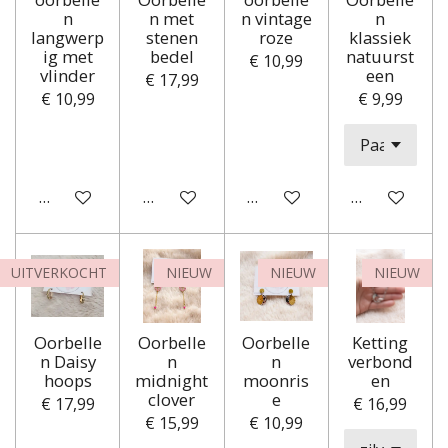
n
n met
n vintage
n
langwerp
stenen
roze
klassiek
ig met
bedel
natuurst
€ 10,99
vlinder
een
€ 17,99
€ 10,99
€ 9,99
In winkelwagen
In winkelwagen
In winkelwagen
In winkelwa
UITVERKOCHT
NIEUW
NIEUW
NIEUW
Oorbelle
Oorbelle
Oorbelle
Ketting
n Daisy
n
n
verbond
hoops
midnight
moonris
en
clover
e
€ 17,99
€ 16,99
€ 15,99
€ 10,99