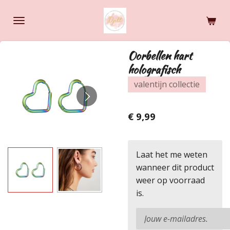
Ga
direct
naar
de
Oorbellen hart
hoofdinhoud
holografisch
valentijn collectie
€ 9,99
Laat het me weten
wanneer dit product
weer op voorraad
is.