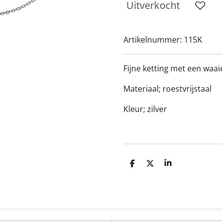
Uitverkocht
Artikelnummer:
115K
Fijne ketting met een waa
Materiaal; roestvrijstaal
Kleur; zilver
D
D
S
e
e
h
l
e
a
e
l
r
n
e