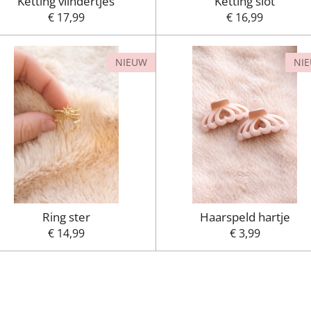
Ketting vlindertjes
Ketting slot
€ 17,99
€ 16,99
NIEUW
NI
Ring ster
Haarspeld hartje
€ 14,99
€ 3,99