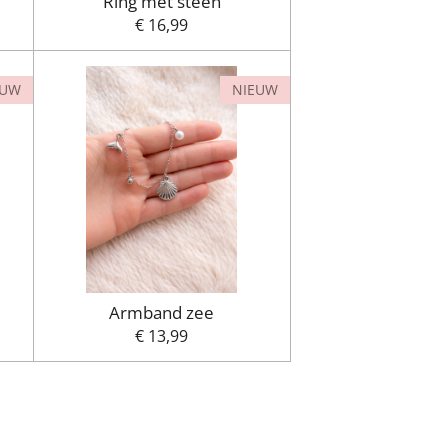
Ring met steen
€ 16,99
EUW
NIEUW
Armband zee
€ 13,99