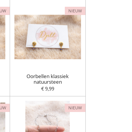
EUW
NIEUW
Oorbellen klassiek
natuursteen
€ 9,99
EUW
NIEUW