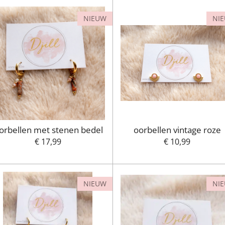
NIEUW
NI
orbellen met stenen bedel
oorbellen vintage roze
€ 17,99
€ 10,99
NIEUW
NI