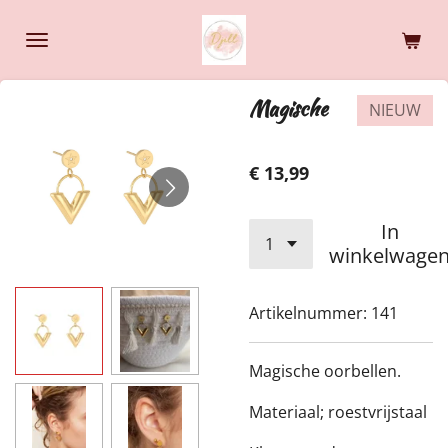
Ga
direct
naar
de
Magische
NIEUW
hoofdinhoud
€ 13,99
In
winkelwage
Artikelnummer:
141
Magische oorbellen.
Materiaal; roestvrijstaal