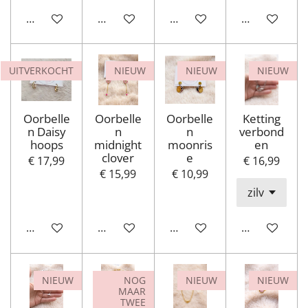
In winkelwagen
In winkelwagen
In winkelwagen
In winkelwa
UITVERKOCHT
NIEUW
NIEUW
NIEUW
Oorbelle
Oorbelle
Oorbelle
Ketting
n Daisy
n
n
verbond
hoops
midnight
moonris
en
clover
e
€ 17,99
€ 16,99
€ 15,99
€ 10,99
Houd mij op de hoogte
In winkelwagen
In winkelwagen
In winkelwa
NIEUW
NOG
NIEUW
NIEUW
MAAR
TWEE