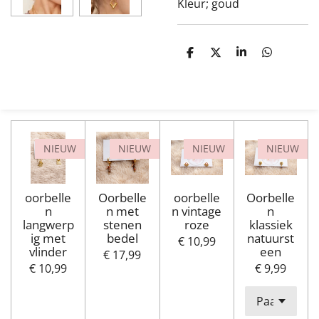
Kleur; goud
D
D
S
D
e
e
h
e
l
e
a
l
e
l
r
e
n
e
n
NIEUW
NIEUW
NIEUW
NIEUW
oorbelle
Oorbelle
oorbelle
Oorbelle
n
n met
n vintage
n
langwerp
stenen
roze
klassiek
ig met
bedel
natuurst
€ 10,99
vlinder
een
€ 17,99
€ 10,99
€ 9,99