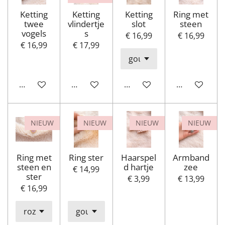
Ketting
Ketting
Ketting
Ring met
twee
vlindertje
slot
steen
vogels
s
€ 16,99
€ 16,99
€ 16,99
€ 17,99
In winkelwagen
Houd mij op de hoogte
In winkelwagen
Houd mij op
NIEUW
NIEUW
NIEUW
NIEUW
Ring met
Ring ster
Haarspel
Armband
steen en
d hartje
zee
€ 14,99
ster
€ 3,99
€ 13,99
€ 16,99