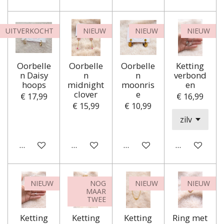
UITVERKOCHT
NIEUW
NIEUW
NIEUW
Oorbelle
Oorbelle
Oorbelle
Ketting
n Daisy
n
n
verbond
hoops
midnight
moonris
en
clover
e
€ 17,99
€ 16,99
€ 15,99
€ 10,99
Houd mij op de hoogte
In winkelwagen
In winkelwagen
In winkelwa
NIEUW
NOG
NIEUW
NIEUW
MAAR
TWEE
Ketting
Ketting
Ketting
Ring met