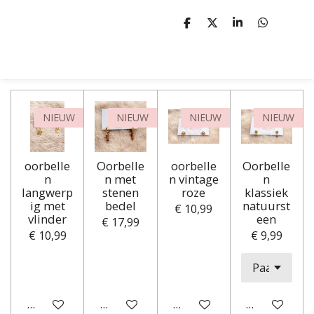
D
D
S
D
e
e
h
e
l
e
a
l
e
l
r
e
n
e
n
NIEUW
NIEUW
NIEUW
NIEUW
oorbelle
Oorbelle
oorbelle
Oorbelle
n
n met
n vintage
n
langwerp
stenen
roze
klassiek
ig met
bedel
natuurst
€ 10,99
vlinder
een
€ 17,99
€ 10,99
€ 9,99
In winkelwagen
In winkelwagen
In winkelwagen
In winkelwa