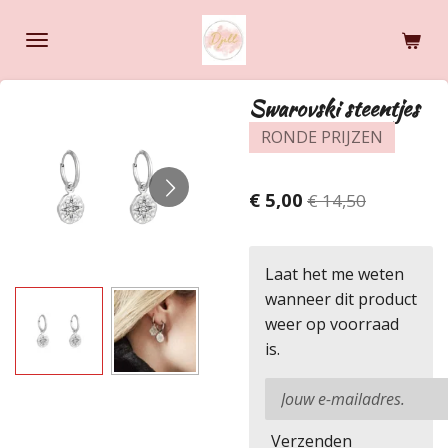
Ga
direct
naar
de
Swarovski steentjes
hoofdinhoud
RONDE PRIJZEN
€ 5,00
€ 14,50
Laat het me weten
wanneer dit product
weer op voorraad
is.
Verzenden