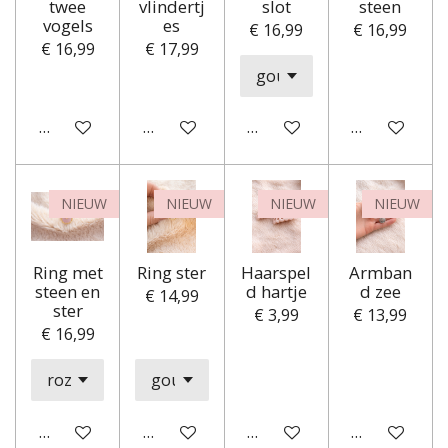
twee
vlindertj
slot
steen
vogels
es
€ 16,99
€ 16,99
€ 16,99
€ 17,99
In winkelwagen
Houd mij op de hoogte
In winkelwagen
Houd mij op
NIEUW
NIEUW
NIEUW
NIEUW
Ring met
Ring ster
Haarspel
Armban
steen en
d hartje
d zee
€ 14,99
ster
€ 3,99
€ 13,99
€ 16,99
In winkelwagen
In winkelwagen
In winkelwagen
In winkelwa