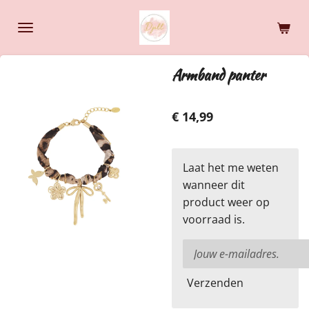
Ga
direct
naar
de
Armband panter
hoofdinhoud
€ 14,99
Laat het me weten
wanneer dit
product weer op
voorraad is.
Verzenden