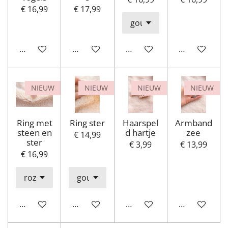
€ 16,99
€ 17,99
In winkelwagen
Houd mij op de hoogte
In winkelwagen
Houd mij op
NIEUW
NIEUW
NIEUW
NIEUW
Ring met
Ring ster
Haarspel
Armband
steen en
d hartje
zee
€ 14,99
ster
€ 3,99
€ 13,99
€ 16,99
In winkelwagen
In winkelwagen
In winkelwagen
In winkelwa