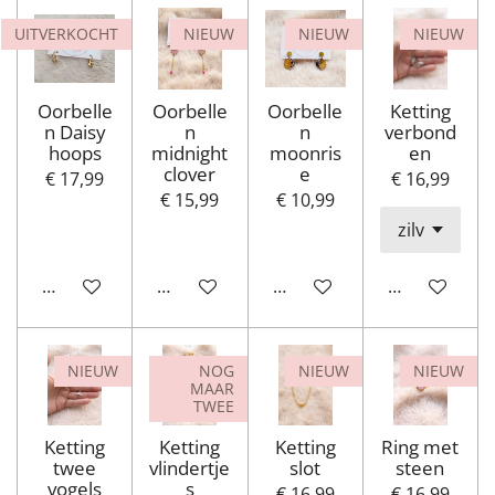
UITVERKOCHT
NIEUW
NIEUW
NIEUW
Oorbelle
Oorbelle
Oorbelle
Ketting
n Daisy
n
n
verbond
hoops
midnight
moonris
en
clover
e
€ 17,99
€ 16,99
€ 15,99
€ 10,99
Houd mij op de hoogte
In winkelwagen
In winkelwagen
In winkelwa
NIEUW
NOG
NIEUW
NIEUW
MAAR
TWEE
Ketting
Ketting
Ketting
Ring met
twee
vlindertje
slot
steen
vogels
s
€ 16,99
€ 16,99