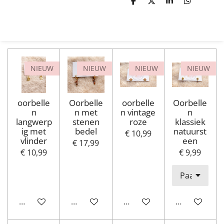
D
D
S
D
e
e
h
e
l
e
a
l
e
l
r
e
n
e
n
NIEUW
NIEUW
NIEUW
NIEUW
oorbelle
Oorbelle
oorbelle
Oorbelle
n
n met
n vintage
n
langwerp
stenen
roze
klassiek
ig met
bedel
natuurst
€ 10,99
vlinder
een
€ 17,99
€ 10,99
€ 9,99
In winkelwagen
In winkelwagen
In winkelwagen
In winkelwa