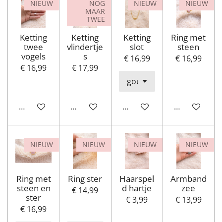
NIEUW
NOG
NIEUW
NIEUW
MAAR
TWEE
Ketting
Ketting
Ketting
Ring met
twee
vlindertje
slot
steen
vogels
s
€ 16,99
€ 16,99
€ 16,99
€ 17,99
In winkelwagen
Houd mij op de hoogte
In winkelwagen
Houd mij op
NIEUW
NIEUW
NIEUW
NIEUW
Ring met
Ring ster
Haarspel
Armband
steen en
d hartje
zee
€ 14,99
ster
€ 3,99
€ 13,99
€ 16,99