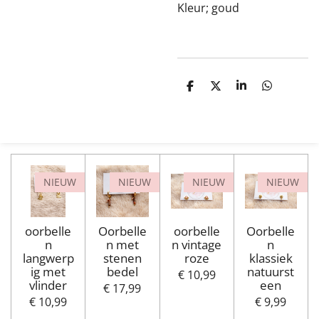
Kleur; goud
D
D
S
D
e
e
h
e
l
e
a
l
e
l
r
e
n
e
n
NIEUW
NIEUW
NIEUW
NIEUW
oorbelle
Oorbelle
oorbelle
Oorbelle
n
n met
n vintage
n
langwerp
stenen
roze
klassiek
ig met
bedel
natuurst
€ 10,99
vlinder
een
€ 17,99
€ 10,99
€ 9,99