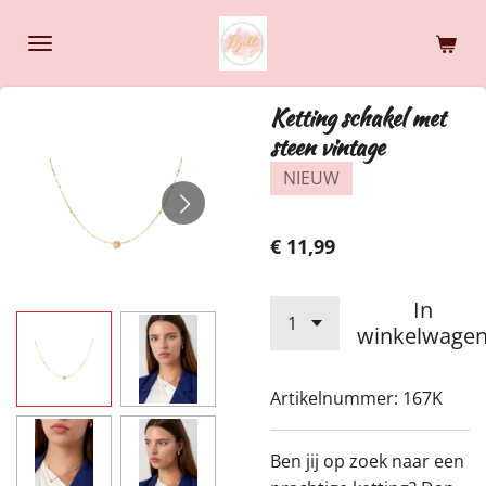
Ga
direct
naar
de
Ketting schakel met
hoofdinhoud
steen vintage
NIEUW
€ 11,99
In
winkelwage
Artikelnummer:
167K
Ben jij op zoek naar een