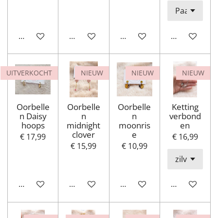
In winkelwagen
In winkelwagen
In winkelwagen
In winkelwa
UITVERKOCHT
NIEUW
NIEUW
NIEUW
Oorbelle
Oorbelle
Oorbelle
Ketting
n Daisy
n
n
verbond
hoops
midnight
moonris
en
clover
e
€ 17,99
€ 16,99
€ 15,99
€ 10,99
Houd mij op de hoogte
In winkelwagen
In winkelwagen
In winkelwa