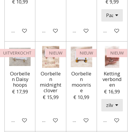
€ 10,99
€ 9,99
In winkelwagen
In winkelwagen
In winkelwagen
In winkelwa
UITVERKOCHT
NIEUW
NIEUW
NIEUW
Oorbelle
Oorbelle
Oorbelle
Ketting
n Daisy
n
n
verbond
hoops
midnight
moonris
en
clover
e
€ 17,99
€ 16,99
€ 15,99
€ 10,99
Houd mij op de hoogte
In winkelwagen
In winkelwagen
In winkelwa