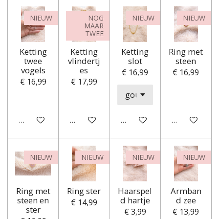
NIEUW
NOG
NIEUW
NIEUW
MAAR
TWEE
Ketting
Ketting
Ketting
Ring met
twee
vlindertj
slot
steen
vogels
es
€ 16,99
€ 16,99
€ 16,99
€ 17,99
In winkelwagen
Houd mij op de hoogte
In winkelwagen
Houd mij op
NIEUW
NIEUW
NIEUW
NIEUW
Ring met
Ring ster
Haarspel
Armban
steen en
d hartje
d zee
€ 14,99
ster
€ 3,99
€ 13,99