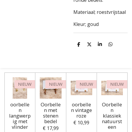
ronde bedels.
Materiaal; roestvrijstaal
Kleur; goud
D
D
S
D
e
e
h
e
l
e
a
l
e
l
r
e
n
e
n
NIEUW
NIEUW
NIEUW
NIEUW
oorbelle
Oorbelle
oorbelle
Oorbelle
n
n met
n vintage
n
langwerp
stenen
roze
klassiek
ig met
bedel
natuurst
€ 10,99
vlinder
een
€ 17,99