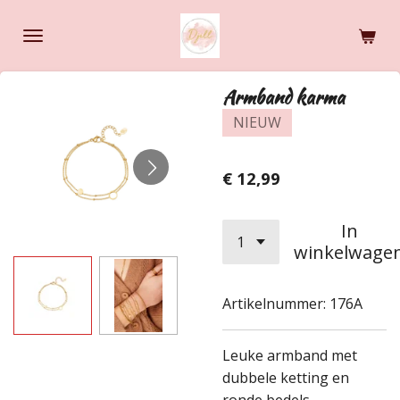
Ga
direct
naar
de
Armband karma
hoofdinhoud
NIEUW
€ 12,99
In
winkelwage
Artikelnummer:
176A
Leuke armband met
dubbele ketting en