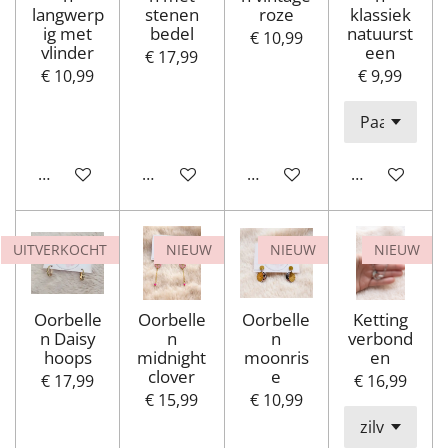
langwerp
stenen
roze
klassiek
ig met
bedel
natuurst
€ 10,99
vlinder
een
€ 17,99
€ 10,99
€ 9,99
In winkelwagen
In winkelwagen
In winkelwagen
In winkelwa
UITVERKOCHT
NIEUW
NIEUW
NIEUW
Oorbelle
Oorbelle
Oorbelle
Ketting
n Daisy
n
n
verbond
hoops
midnight
moonris
en
clover
e
€ 17,99
€ 16,99
€ 15,99
€ 10,99