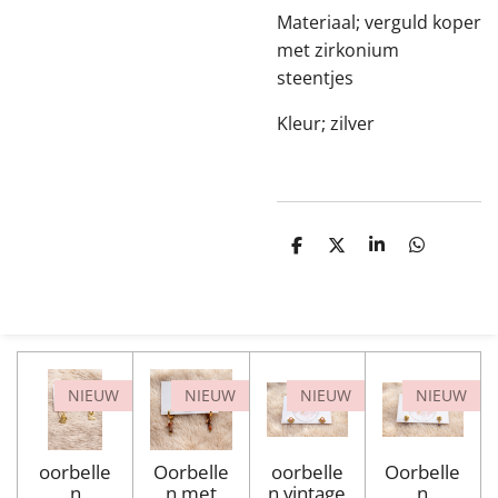
Materiaal; verguld koper
met zirkonium
steentjes
Kleur; zilver
D
D
S
D
e
e
h
e
l
e
a
l
e
l
r
e
n
e
n
NIEUW
NIEUW
NIEUW
NIEUW
oorbelle
Oorbelle
oorbelle
Oorbelle
n
n met
n vintage
n