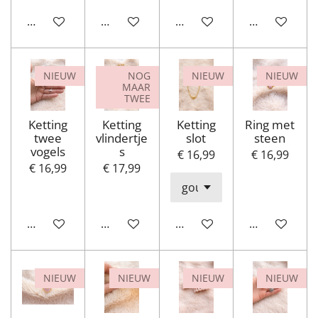
Houd mij op de hoogte
In winkelwagen
In winkelwagen
In winkelwa
NIEUW
NOG
NIEUW
NIEUW
MAAR
TWEE
Ketting
Ketting
Ketting
Ring met
twee
vlindertje
slot
steen
vogels
s
€ 16,99
€ 16,99
€ 16,99
€ 17,99
In winkelwagen
Houd mij op de hoogte
In winkelwagen
Houd mij op
NIEUW
NIEUW
NIEUW
NIEUW