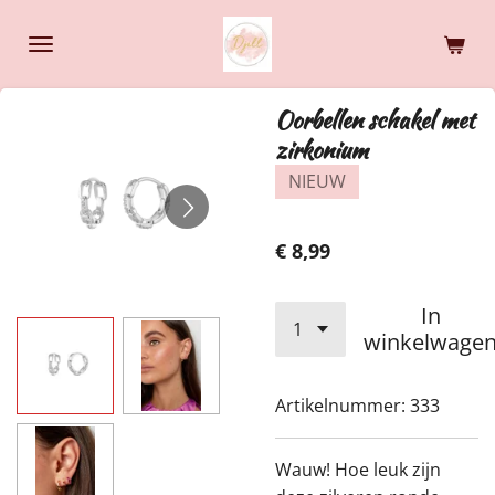
Ga
direct
naar
de
Oorbellen schakel met
hoofdinhoud
zirkonium
NIEUW
€ 8,99
In
winkelwage
Artikelnummer:
333
Wauw! Hoe leuk zijn