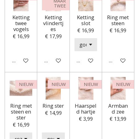
MAAR
TWEE
Ketting
Ketting
Ketting
Ring met
twee
vlindertj
slot
steen
vogels
es
€ 16,99
€ 16,99
€ 16,99
€ 17,99
In winkelwagen
Houd mij op de hoogte
In winkelwagen
Houd mij op
NIEUW
NIEUW
NIEUW
NIEUW
Ring met
Ring ster
Haarspel
Armban
steen en
d hartje
d zee
€ 14,99
ster
€ 3,99
€ 13,99
€ 16,99