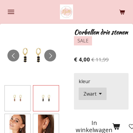
Ga
direct
naar
de
Oorbellen drie stenen
hoofdinhoud
SALE
€ 4,00
€ 11,99
kleur
In
winkelwagen