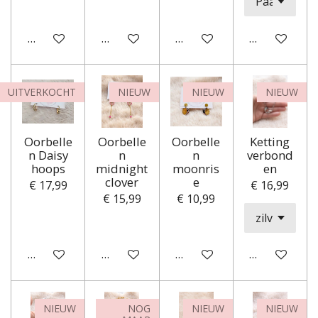
In winkelwagen
In winkelwagen
In winkelwagen
In winkelwa
UITVERKOCHT
NIEUW
NIEUW
NIEUW
Oorbelle
Oorbelle
Oorbelle
Ketting
n Daisy
n
n
verbond
hoops
midnight
moonris
en
clover
e
€ 17,99
€ 16,99
€ 15,99
€ 10,99
Houd mij op de hoogte
In winkelwagen
In winkelwagen
In winkelwa
NIEUW
NOG
NIEUW
NIEUW