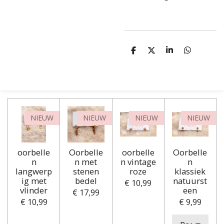
D
D
S
D
e
e
h
e
l
e
a
l
e
l
r
e
n
e
n
NIEUW
NIEUW
NIEUW
NIEUW
oorbelle
Oorbelle
oorbelle
Oorbelle
n
n met
n vintage
n
langwerp
stenen
roze
klassiek
ig met
bedel
natuurst
€ 10,99
vlinder
een
€ 17,99
€ 10,99
€ 9,99