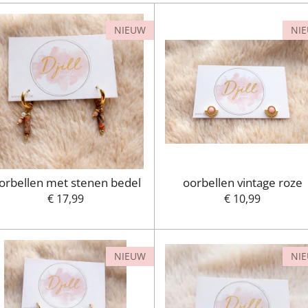
NIEUW
NI
orbellen met stenen bedel
oorbellen vintage roze
€ 17,99
€ 10,99
NIEUW
NI