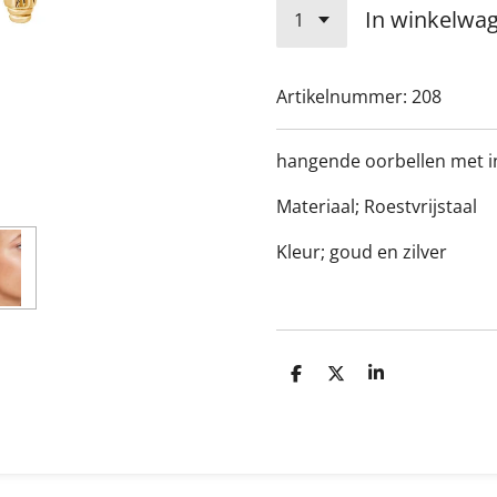
In winkelwa
Artikelnummer:
208
hangende oorbellen met in
Materiaal; Roestvrijstaal
Kleur; goud en zilver
D
D
S
e
e
h
l
e
a
e
l
r
n
e