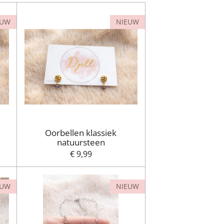
EUW
NIEUW
Oorbellen klassiek
natuursteen
€ 9,99
EUW
NIEUW